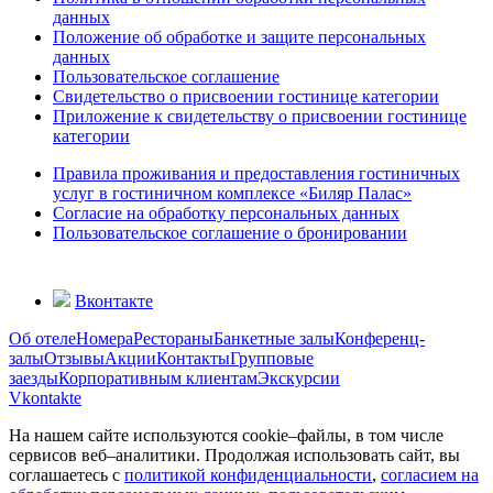
данных
Положение об обработке и защите персональных
данных
Пользовательское соглашение
Свидетельство о присвоении гостинице категории
Приложение к свидетельству о присвоении гостинице
категории
Правила проживания и предоставления гостиничных
услуг в гостиничном комплексе «Биляр Палас»
Согласие на обработку персональных данных
Пользовательское соглашение о бронировании
Вконтакте
Об отеле
Номера
Рестораны
Банкетные залы
Конференц-
залы
Отзывы
Акции
Контакты
Групповые
заезды
Корпоративным клиентам
Экскурсии
Vkontakte
На нашем сайте используются cookie–файлы, в том числе
сервисов веб–аналитики. Продолжая использовать сайт, вы
соглашаетесь с
политикой конфиденциальности
,
согласием на