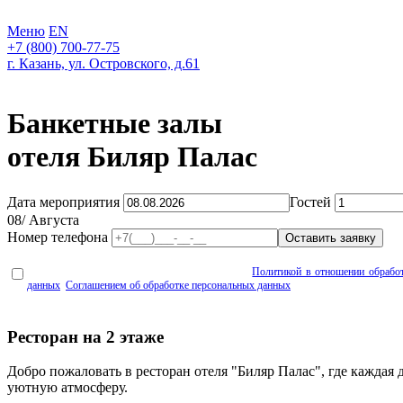
Меню
EN
+7 (800) 700-77-75
г. Казань, ул. Островского, д.61
Банкетные залы
отеля Биляр Палас
Дата мероприятия
Гостей
08
/ Августа
Номер телефона
Оставить заявку
*Настоящим Вы подтверждаете своё согласие с
Политикой в отношении обрабо
данных
,
Соглашением об обработке персональных данных
и даете свое согласие 
Ресторан на 2 этаже
Добро пожаловать в ресторан отеля "Биляр Палас", где каждая
уютную атмосферу.