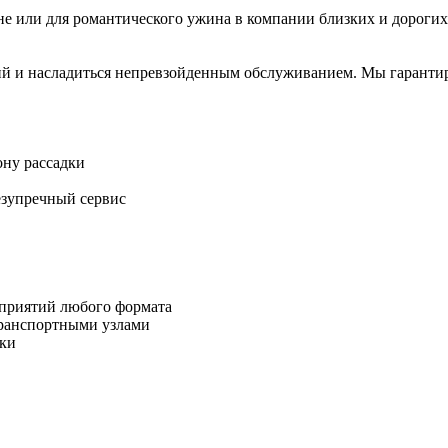
не или для романтического ужина в компании близких и дорогих
ий и насладиться непревзойденным обслуживанием. Мы гарантир
ону рассадки
езупречный сервис
оприятий любого формата
транспортными узлами
йки