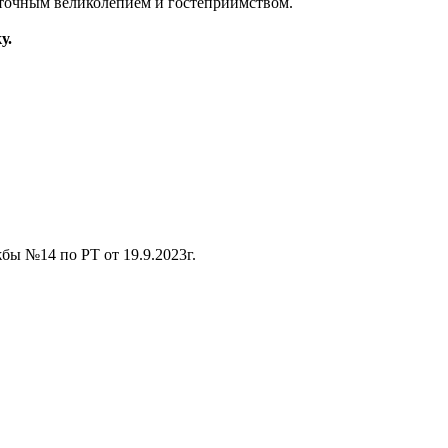
сточным великолепием и гостеприимством.
у.
ы №14 по РТ от 19.9.2023г.